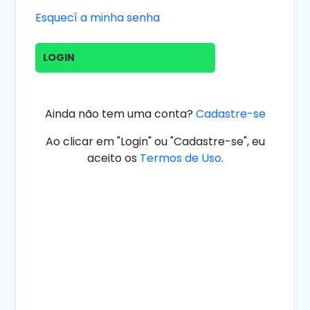
Esquecí a minha senha
LOGIN
Ainda não tem uma conta?
Cadastre-se
Ao clicar em "Login" ou "Cadastre-se", eu
aceito os
Termos de Uso
.