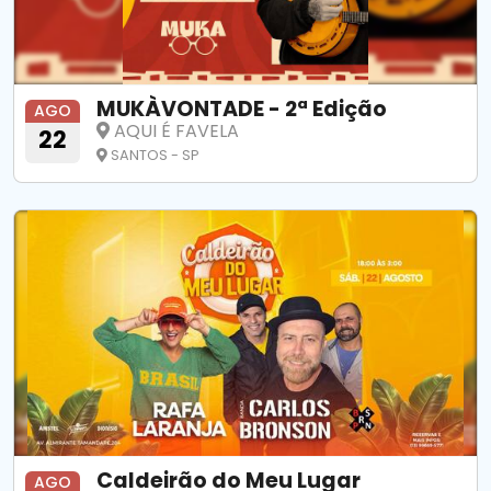
MUKÀVONTADE - 2ª Edição
AGO
AQUI É FAVELA
22
SANTOS - SP
Caldeirão do Meu Lugar
AGO