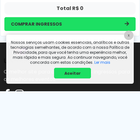
Total R$
0
COMPRAR INGRESSOS
x
Nossos serviços usam cookies essenciais, analíticos e outras
tecnologias semelhantes, de acordo com a nossa Política de
Privacidade, para que você tenha uma experiência melhor,
mais rápida e mais segura. Ao continuar navegando, você
concorda com estas condições.
Ler mais
O melhor site para comprar os seus ingressos para
Aceitar
os melhores eventos.
Termos e políticas
Termos de uso
Políticas de privacidade